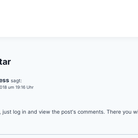
tar
ess
sagt:
018 um 19:16 Uhr
.
just log in and view the post's comments. There you wil